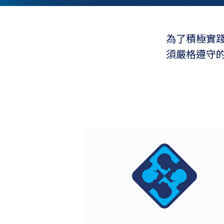
為了積極實
須嚴格遵守